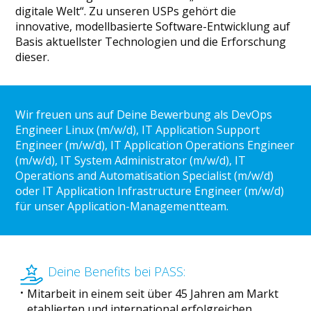
digitale Welt“. Zu unseren USPs gehört die
innovative, modellbasierte Software-Entwicklung auf
Basis aktuellster Technologien und die Erforschung
dieser.
Wir freuen uns auf Deine Bewerbung als DevOps
Engineer Linux (m/w/d), IT Application Support
Engineer (m/w/d), IT Application Operations Engineer
(m/w/d), IT System Administrator (m/w/d), IT
Operations and Automatisation Specialist (m/w/d)
oder IT Application Infrastructure Engineer (m/w/d)
für unser Application-Managementteam.
Deine Benefits bei PASS:
Mitarbeit in einem seit über 45 Jahren am Markt
etablierten und international erfolgreichen