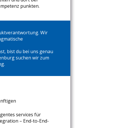
Kompetenz punkten.
uktverantwortung. Wir
ragmatische
t, bist du bei uns genau
fenburg suchen wir zum
ng.
nftigen
entes services für
egration – End-to-End-