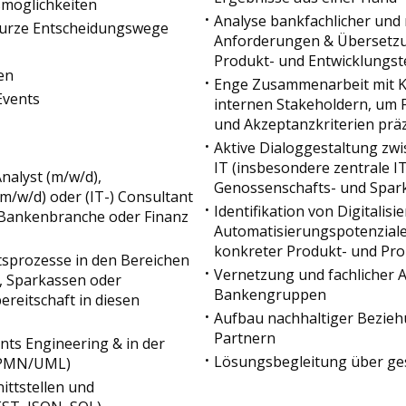
smöglichkeiten
Analyse bankfachlicher und 
kurze Entscheidungswege
Anforderungen & Übersetzun
Produkt- und Entwicklungs
en
Enge Zusammenarbeit mit K
Events
internen Stakeholdern, um 
und Akzeptanzkriterien präz
Aktive Dialoggestaltung zw
IT (insbesondere zentrale IT
nalyst (m/w/d),
Genossenschafts- und Spar
m/w/d) oder (IT-) Consultant
Identifikation von Digitalis
 Bankenbranche oder Finanz
Automatisierungspotenziale
konkreter Produkt- und Pr
tsprozesse in den Bereichen
Vernetzung und fachlicher 
 Sparkassen oder
Bankengruppen
reitschaft in diesen
Aufbau nachhaltiger Bezie
Partnern
ts Engineering & in der
Lösungsbegleitung über ges
BPMN/UML)
ittstellen und