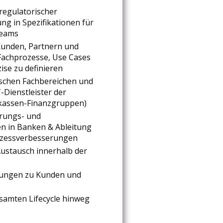
regulatorischer
g in Spezifikationen für
teams
unden, Partnern und
Fachprozesse, Use Cases
ise zu definieren
ischen Fachbereichen und
-Dienstleister der
kassen-Finanzgruppen)
ierungs- und
n in Banken & Ableitung
ozessverbesserungen
Austausch innerhalb der
hungen zu Kunden und
amten Lifecycle hinweg