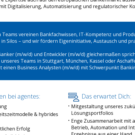
 mit Digitalisierung, Automatisierung und regulatorischer 
n Teams vereinen Bankfachwissen, IT-Kompetenz und Prod
in Silos – und wir fördern Eigeninitiative, Austausch und p
anker (m/w/d) und Entwickler (m/w/d) gleichermaßen sprichs
g unseres Teams in Stuttgart, München, Kassel oder Aschaf
t einen Business Analysten (m/w/d) mit Schwerpunkt Banki
en bei agentes:
Das erwartet Dich:
ung
Mitgestaltung unseres zukü
Lösungsportfolios
eitszeitmodelle & hybrides
Enge Zusammenarbeit mit ag
Betrieb, Automation und Int
tlichen Erfolg
Ergebnisse aus einer Hand