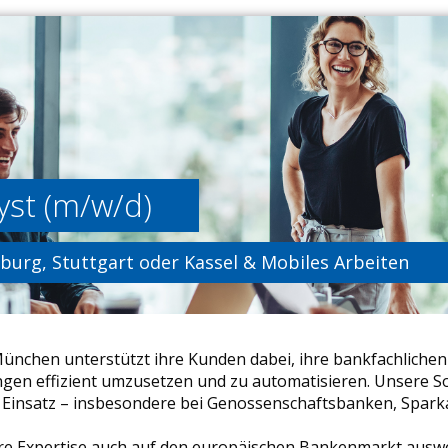
yst (m/w/d)
burg, Stuttgart oder Kassel & Mobiles Arbeiten
ünchen unterstützt ihre Kunden dabei, ihre bankfachlichen 
gen effizient umzusetzen und zu automatisieren. Unsere S
im Einsatz – insbesondere bei Genossenschaftsbanken, Spa
re Expertise auch auf den europäischen Bankenmarkt auswe