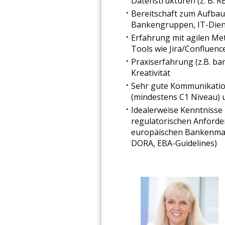
Datenstrukturen (z. B. R
Bereitschaft zum Aufbau
Bankengruppen, IT-Dien
Erfahrung mit agilen M
Tools wie Jira/Confluenc
Praxiserfahrung (z.B. ba
Kreativität
Sehr gute Kommunikatio
(mindestens C1 Niveau) 
Idealerweise Kenntnisse 
regulatorischen Anford
europäischen Bankenmark
DORA, EBA-Guidelines)